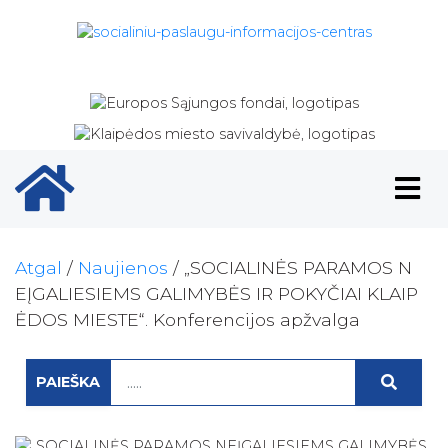
Pradinis puslapio ikona
Atgal
/
Naujienos
/
„SOCIALINĖS PARAMOS N
EĮGALIESIEMS GALIMYBĖS IR POKYČIAI KLAIP
ĖDOS MIESTE“. Konferencijos apžvalga
PAIEŠKA