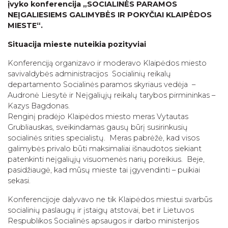
įvyko konferencija „SOCIALINĖS PARAMOS
NEĮGALIESIEMS GALIMYBĖS IR POKYČIAI KLAIPĖDOS
MIESTE“.
Situacija mieste nuteikia pozityviai
Konferenciją organizavo ir moderavo Klaipėdos miesto
savivaldybės administracijos Socialinių reikalų
departamento Socialinės paramos skyriaus vedėja –
Audronė Liesytė ir Neįgaliųjų reikalų tarybos pirmininkas –
Kazys Bagdonas.
Renginį pradėjo Klaipėdos miesto meras Vytautas
Grubliauskas, sveikindamas gausų būrį susirinkusių
socialinės srities specialistų. Meras pabrėžė, kad visos
galimybės privalo būti maksimaliai išnaudotos siekiant
patenkinti neįgaliųjų visuomenės narių poreikius. Beje,
pasidžiaugė, kad mūsų mieste tai įgyvendinti – puikiai
sekasi.
Konferencijoje dalyvavo ne tik Klaipėdos miestui svarbūs
socialinių paslaugų ir įstaigų atstovai, bet ir Lietuvos
Respublikos Socialinės apsaugos ir darbo ministerijos