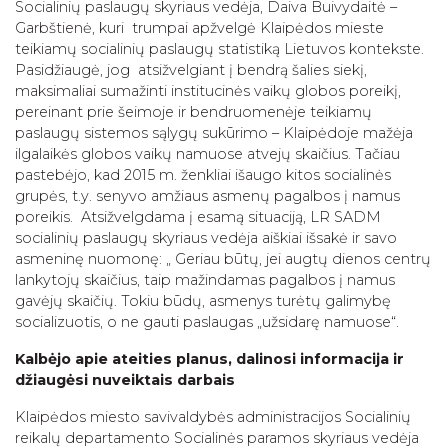
Socialinių paslaugų skyriaus vedėja, Daiva Buivydaitė –
Garbštienė, kuri trumpai apžvelgė Klaipėdos mieste
teikiamų socialinių paslaugų statistiką Lietuvos kontekste.
Pasidžiaugė, jog atsižvelgiant į bendrą šalies siekį,
maksimaliai sumažinti institucinės vaikų globos poreikį,
pereinant prie šeimoje ir bendruomenėje teikiamų
paslaugų sistemos sąlygų sukūrimo – Klaipėdoje mažėja
ilgalaikės globos vaikų namuose atvejų skaičius. Tačiau
pastebėjo, kad 2015 m. ženkliai išaugo kitos socialinės
grupės, t.y. senyvo amžiaus asmenų pagalbos į namus
poreikis. Atsižvelgdama į esamą situaciją, LR SADM
socialinių paslaugų skyriaus vedėja aiškiai išsakė ir savo
asmeninę nuomonę: „ Geriau būtų, jei augtų dienos centrų
lankytojų skaičius, taip mažindamas pagalbos į namus
gavėjų skaičių. Tokiu būdų, asmenys turėtų galimybę
socializuotis, o ne gauti paslaugas „užsidarę namuose“.
Kalbėjo apie ateities planus, dalinosi informacija ir
džiaugėsi nuveiktais darbais
Klaipėdos miesto savivaldybės administracijos Socialinių
reikalų departamento Socialinės paramos skyriaus vedėja