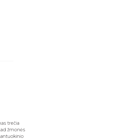
as trečia
, kad žmonės
santuokinio