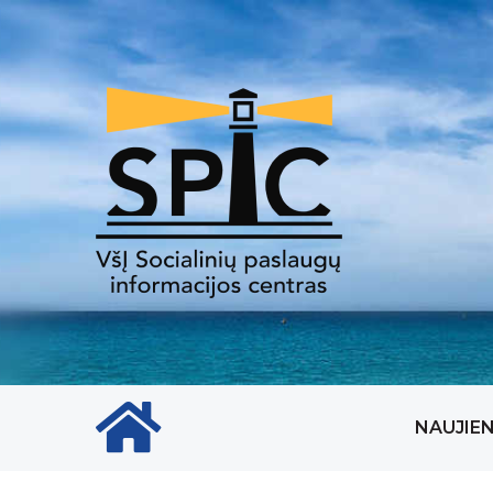
Pradinis puslapio ikona
NAUJIE