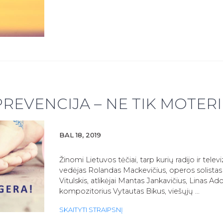
POROMS
REVENCIJA – NE TIK MOTER
BAL 18, 2019
Žinomi Lietuvos tėčiai, tarp kurių radijo ir televi
vedėjas Rolandas Mackevičius, operos solista
Vitulskis, atlikėjai Mantas Jankavičius, Linas Ad
kompozitorius Vytautas Bikus, viešųjų …
KRIZINIO
SKAITYTI STRAIPSNĮ
NĖŠTUMO