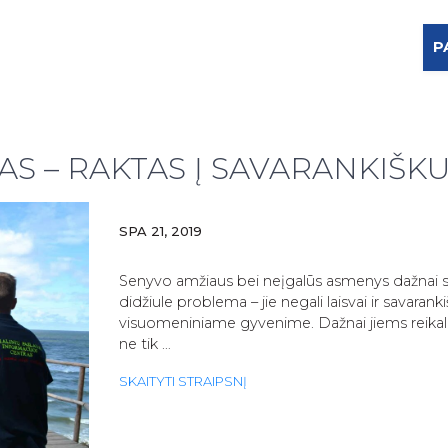
P
AS – RAKTAS Į SAVARANKIŠK
SPA 21, 2019
Senyvo amžiaus bei neįgalūs asmenys dažnai s
didžiule problema – jie negali laisvai ir savarank
visuomeniniame gyvenime. Dažnai jiems reika
ne tik …
ASMENINIS
SKAITYTI STRAIPSNĮ
ASISTENTAS
–
RAKTAS