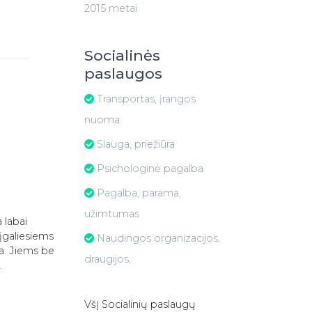
2015 metai
Socialinės
paslaugos
Transportas, įrangos
nuoma
Slauga, priežiūra
Psichologinė pagalba
Pagalba, parama,
užimtumas
 labai
įgaliesiems
Naudingos organizacijos,
ta. Jiems be
draugijos,
…
VšĮ Socialinių paslaugų