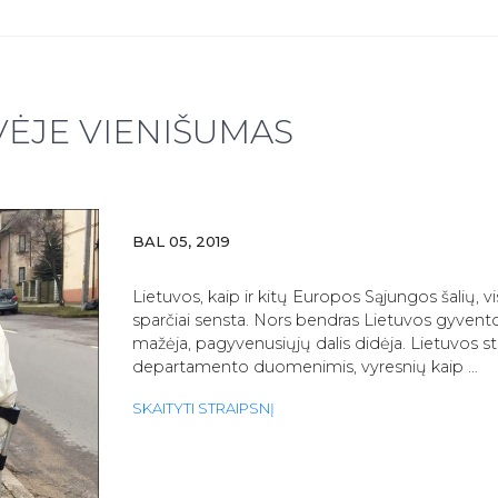
PREVENCIJA
–
NE
TIK
MOTERIMS
ĖJE VIENIŠUMAS
BAL 05, 2019
Lietuvos, kaip ir kitų Europos Sąjungos šalių,
sparčiai sensta. Nors bendras Lietuvos gyvento
mažėja, pagyvenusiųjų dalis didėja. Lietuvos st
departamento duomenimis, vyresnių kaip …
GARBINGOJE
SKAITYTI STRAIPSNĮ
SENATVĖJE
VIENIŠUMAS
GARANTUOTAS…?