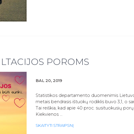
ASMENŲ
TRANSPORTAVIMU
IR
PALYDA!
LTACIJOS POROMS
BAL 20, 2019
Statistikos departamento duomenimis Lietuv
metais bendrasis ištuokų rodiklis buvo 3,1, o sa
Tai reiškia, kad apie 40 proc. susituokusių porų i
Kiekvienos …
NEMOKAMOS
SKAITYTI STRAIPSNĮ
KONSULTACIJOS