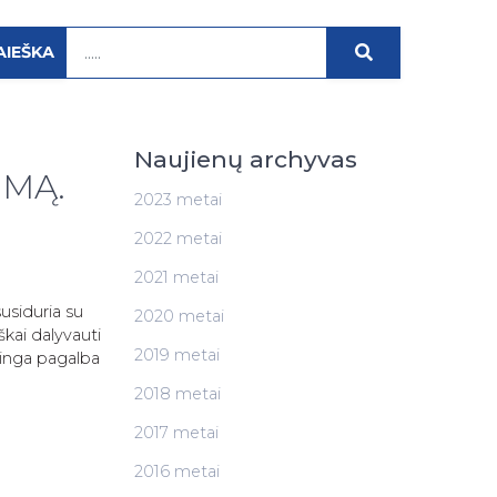
AIEŠKA
Naujienų archyvas
UMĄ.
2023 metai
2022 metai
2021 metai
usiduria su
2020 metai
iškai dalyvauti
2019 metai
linga pagalba
2018 metai
2017 metai
2016 metai