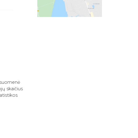
 visuomenė
jų skaičius
atistikos