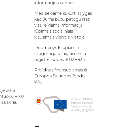
informacijos centras
Mes siekiame sukurti sąlygas,
kad Jums būtų patogu rasti
visą reikiamą informaciją
rūpimais socialiniais
klausimais vienoje vietoje.
Duomenys kaupiami ir
saugomi juridinių asmenų
registre, kodas 30338834.
Projektas finansuojamas iš
Europos Sąjungos fondo
lėšų.
oje 2018
ntuokų – 7,0.
šsiskiria.