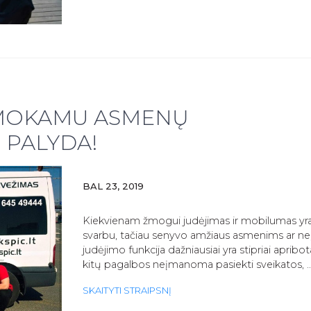
Į
SAVARANKIŠKUMĄ.
EMOKAMU ASMENŲ
 PALYDA!
BAL 23, 2019
Kiekvienam žmogui judėjimas ir mobilumas yra
svarbu, tačiau senyvo amžiaus asmenims ar ne
judėjimo funkcija dažniausiai yra stipriai apribo
kitų pagalbos neįmanoma pasiekti sveikatos, 
PASINAUDOKITE
SKAITYTI STRAIPSNĮ
NEMOKAMU