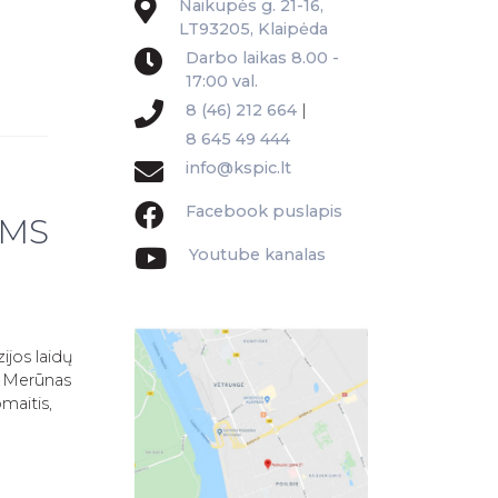
Naikupės g. 21-16,
LT93205, Klaipėda
Darbo laikas 8.00 -
17:00 val.
8 (46) 212 664
|
8 645 49 444
info@kspic.lt
Facebook puslapis
IMS
Youtube kanalas
zijos laidų
s Merūnas
omaitis,