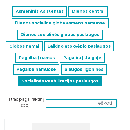
Asmeninis Asistentas
Dienos centrai
Dienos socialinė globa asmens namuose
Dienos socialinės globos paslaugos
Globos namai
Laikino atokvėpio paslaugos
Pagalba į namus
Pagalba įstaigoje
Pagalba namuose
Slaugos ligoninės
Socialinės Reabilitacijos paslaugos
Filtras pagal raktinį
Ieškoti
Filtras
žodį
pagal
raktinį
žodį