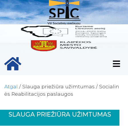
Pradinis puslapio ikona
Atgal
/
Slauga priežiūra užimtumas
/
Socialin
ės Reabilitacijos paslaugos
SLAUGA PRIEŽIŪRA UŽIMTUMAS