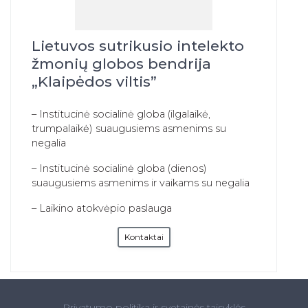
Lietuvos sutrikusio intelekto
žmonių globos bendrija
„Klaipėdos viltis”
– Institucinė socialinė globa (ilgalaikė,
trumpalaikė) suaugusiems asmenims su
negalia
– Institucinė socialinė globa (dienos)
suaugusiems asmenims ir vaikams su negalia
– Laikino atokvėpio paslauga
Kontaktai
Privatumo politika ir svetainės taisyklės