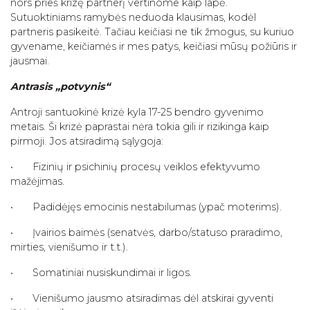
nors prieš krizę partnerį vertinome kaip lapė.
Sutuoktiniams ramybės neduoda klausimas, kodėl
partneris pasikeitė. Tačiau keičiasi ne tik žmogus, su kuriuo
gyvename, keičiamės ir mes patys, keičiasi mūsų požiūris ir
jausmai.
Antrasis „potvynis“
Antroji santuokinė krizė kyla 17-25 bendro gyvenimo
metais. Ši krizė paprastai nėra tokia gili ir rizikinga kaip
pirmoji. Jos atsiradimą sąlygoja:
• Fizinių ir psichinių procesų veiklos efektyvumo
mažėjimas.
• Padidėjęs emocinis nestabilumas (ypač moterims).
• Įvairios baimės (senatvės, darbo/statuso praradimo,
mirties, vienišumo ir t.t.).
• Somatiniai nusiskundimai ir ligos.
• Vienišumo jausmo atsiradimas dėl atskirai gyventi