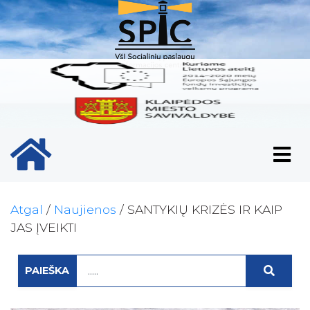
Pradinis puslapio ikona
Atgal
/
Naujienos
/
SANTYKIŲ KRIZĖS IR KAIP
JAS ĮVEIKTI
PAIEŠKA