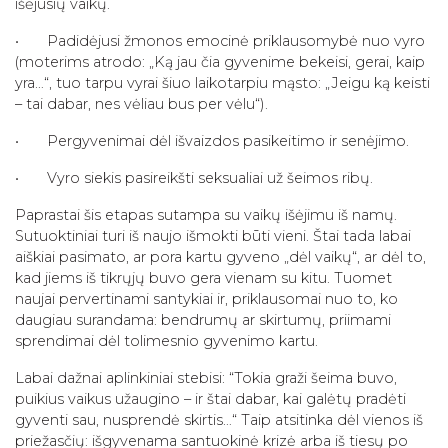
išėjusių vaikų.
• Padidėjusi žmonos emocinė priklausomybė nuo vyro
(moterims atrodo: „Ką jau čia gyvenime bekeisi, gerai, kaip
yra…“, tuo tarpu vyrai šiuo laikotarpiu mąsto: „Jeigu ką keisti
– tai dabar, nes vėliau bus per vėlu“).
• Pergyvenimai dėl išvaizdos pasikeitimo ir senėjimo.
• Vyro siekis pasireikšti seksualiai už šeimos ribų.
Paprastai šis etapas sutampa su vaikų išėjimu iš namų.
Sutuoktiniai turi iš naujo išmokti būti vieni. Štai tada labai
aiškiai pasimato, ar pora kartu gyveno „dėl vaikų“, ar dėl to,
kad jiems iš tikrųjų buvo gera vienam su kitu. Tuomet
naujai pervertinami santykiai ir, priklausomai nuo to, ko
daugiau surandama: bendrumų ar skirtumų, priimami
sprendimai dėl tolimesnio gyvenimo kartu.
Labai dažnai aplinkiniai stebisi: “Tokia graži šeima buvo,
puikius vaikus užaugino – ir štai dabar, kai galėtų pradėti
gyventi sau, nusprendė skirtis…“ Taip atsitinka dėl vienos iš
priežasčių: išgyvenama santuokinė krizė arba iš tiesų po