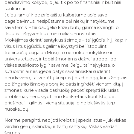
bendravimo kokybė, o jau tik po to finansiniai ir buitiniai
sunkumai.
Jeigu ramiai ir be priekaištų kalbėtume apie savo
pageidavimus, nesipūstume dėl niekų ir netylėtume
savaitėmis, – tai daugelio krizių būtų galima išvengti, o
likusias – išgyventi su minimaliais nuostoliais.
Mokėjimas derinti santykius šeimoje – tai įgūdis, ir jį, kaip ir
visus kitus įgūdžius galima išvystyti bei ištobulinti
treniruočių pagalba.Mūsų to nemoko mokyklose ir
universitetuose, ir todėl žmonėms dažnai atrodo, jog
viskas susiklosto lyg ir savaime. Jeigu tai neįvyksta, o
sutuoktiniai nesugeba patys savarankiškai suderinti
bendravimo, tai vertėtų kreiptis į psichologą, kuris žingsnis
po žingsnio išmokys porą kalbėtis ir girdėti vienam kitą. Į
žmones, kurie visada pasiruošę padėti spręsti iškilusias
problemas, nenukrypti nuo konkretaus konflikto, bet
priešingai – gilintis į vieną situaciją, o ne blaškytis tarp
nuoskaudų.
Norime paraginti, nebijoti kreiptis į specialistus – juk viskas
vardan gerų, sklandžių ir tvirtų santykių. Viskas vardan
šeimos.