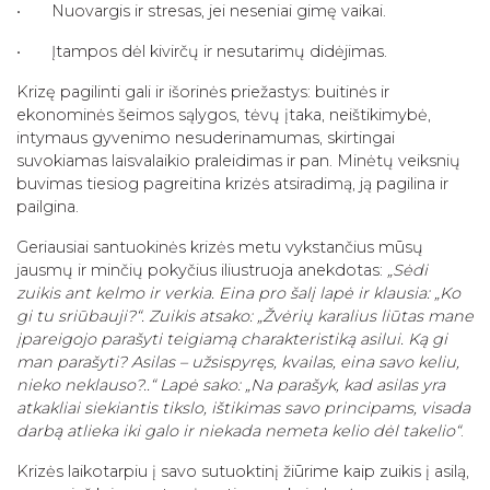
• Nuovargis ir stresas, jei neseniai gimę vaikai.
• Įtampos dėl kivirčų ir nesutarimų didėjimas.
Krizę pagilinti gali ir išorinės priežastys: buitinės ir
ekonominės šeimos sąlygos, tėvų įtaka, neištikimybė,
intymaus gyvenimo nesuderinamumas, skirtingai
suvokiamas laisvalaikio praleidimas ir pan. Minėtų veiksnių
buvimas tiesiog pagreitina krizės atsiradimą, ją pagilina ir
pailgina.
Geriausiai santuokinės krizės metu vykstančius mūsų
jausmų ir minčių pokyčius iliustruoja anekdotas:
„Sėdi
zuikis ant kelmo ir verkia. Eina pro šalį lapė ir klausia: „Ko
gi tu sriūbauji?“. Zuikis atsako: „Žvėrių karalius liūtas mane
įpareigojo parašyti teigiamą charakteristiką asilui. Ką gi
man parašyti? Asilas – užsispyręs, kvailas, eina savo keliu,
nieko neklauso?..“ Lapė sako: „Na parašyk, kad asilas yra
atkakliai siekiantis tikslo, ištikimas savo principams, visada
darbą atlieka iki galo ir niekada nemeta kelio dėl takelio“
.
Krizės laikotarpiu į savo sutuoktinį žiūrime kaip zuikis į asilą,