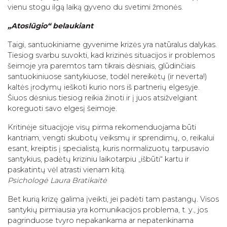
vienu stogu ilgą laiką gyveno du svetimi žmonės.
„Atoslūgio“ belaukiant
Taigi, santuokiniame gyvenime krizės yra natūralus dalykas.
Tiesiog svarbu suvokti, kad krizinės situacijos ir problemos
šeimoje yra paremtos tam tikrais dėsniais, glūdinčiais
santuokiniuose santykiuose, todėl nereikėtų (ir neverta!)
kaltės įrodymų ieškoti kurio nors iš partnerių elgesyje.
Šiuos dėsnius tiesiog reikia žinoti ir į juos atsižvelgiant
koreguoti savo elgesį šeimoje.
Kritinėje situacijoje visų pirma rekomenduojama būti
kantriam, vengti skubotų veiksmų ir sprendimų, o, reikalui
esant, kreiptis į specialistą, kuris normalizuotų tarpusavio
santykius, padėtų kriziniu laikotarpiu „išbūti“ kartu ir
paskatintų vėl atrasti vienam kitą.
Psichologė Laura Bratikaitė
Bet kurią krizę galima įveikti, jei padėti tam pastangų. Visos
santykių pirmiausia yra komunikacijos problema, t. y., jos
pagrinduose tvyro nepakankama ar nepatenkinama