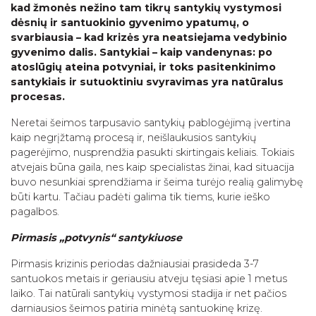
kad žmonės nežino tam tikrų santykių vystymosi
dėsnių ir santuokinio gyvenimo ypatumų, o
svarbiausia – kad krizės yra neatsiejama vedybinio
gyvenimo dalis. Santykiai – kaip vandenynas: po
atoslūgių ateina potvyniai, ir toks pasitenkinimo
santykiais ir sutuoktiniu svyravimas yra natūralus
procesas.
Neretai šeimos tarpusavio santykių pablogėjimą įvertina
kaip negrįžtamą procesą ir, neišlaukusios santykių
pagerėjimo, nusprendžia pasukti skirtingais keliais. Tokiais
atvejais būna gaila, nes kaip specialistas žinai, kad situacija
buvo nesunkiai sprendžiama ir šeima turėjo realią galimybę
būti kartu. Tačiau padėti galima tik tiems, kurie ieško
pagalbos.
Pirmasis „potvynis“ santykiuose
Pirmasis krizinis periodas dažniausiai prasideda 3-7
santuokos metais ir geriausiu atveju tęsiasi apie 1 metus
laiko. Tai natūrali santykių vystymosi stadija ir net pačios
darniausios šeimos patiria minėtą santuokinę krizę.