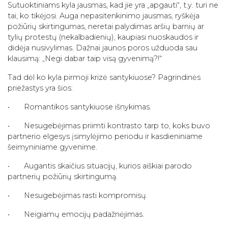
Sutuoktiniams kyla jausmas, kad jie yra „apgauti“, t.y. turi ne
tai, ko tikėjosi. Auga nepasitenkinimo jausmas, ryškėja
požiūrių skirtingumas, neretai palydimas aršių barnių ar
tylių protestų (nekalbadienių), kaupiasi nuoskaudos ir
didėja nusivylimas. Dažnai jaunos poros užduoda sau
klausimą: „Negi dabar taip visą gyvenimą?!“
Tad dėl ko kyla pirmoji krizė santykiuose? Pagrindinės
priežastys yra šios:
• Romantikos santykiuose išnykimas.
• Nesugebėjimas priimti kontrasto tarp to, koks buvo
partnerio elgesys įsimylėjimo periodu ir kasdieniniame
šeimyniniame gyvenime.
• Augantis skaičius situacijų, kurios aiškiai parodo
partnerių požiūrių skirtingumą.
• Nesugebėjimas rasti kompromisų.
• Neigiamų emocijų padažnėjimas.