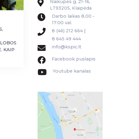
Naikupės g. 21-16,
LT93205, Klaipėda
Darbo laikas 8.00 -
17:00 val.
S,
8 (46) 212 664
|
R
8 645 49 444
GLOBOS
info@kspic.lt
. KAIP
Facebook puslapis
Youtube kanalas