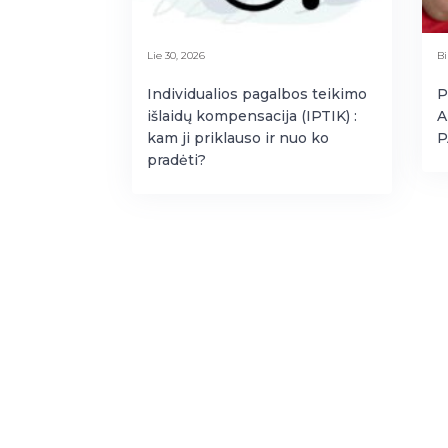
Lie 30, 2026
Bi
Individualios pagalbos teikimo
P
išlaidų kompensacija (IPTIK) :
A
kam ji priklauso ir nuo ko
P
pradėti?