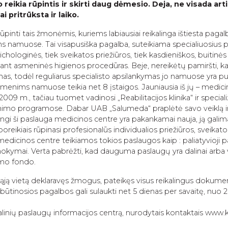
o reikia rūpintis ir skirti daug dėmesio. Deja, ne visada a
 pritrūksta ir laiko.
ūpinti tais žmonėmis, kuriems labiausiai reikalinga ištiesta pagal
ens namuose. Tai visapusiška pagalba, suteikiama specialiuosius p
chologinės, tiek sveikatos priežiūros, tiek kasdieniškos, buitinė
ekant asmeninės higienos procedūras.
Beje, nereikėtų pamiršti, 
as, todėl reguliarus specialisto apsilankymas jo namuose yra pu
enims namuose teikia net 8 įstaigos. Jauniausia iš jų – medici
009 m., tačiau tuomet vadinosi „Reabilitacijos klinika“ ir special
atinimo programose. Dabar UAB „Salumeda“ praplėtė savo veiklą ir 
i ši paslauga medicinos centre yra pakankamai nauja, ją galim
 poreikiais rūpinasi profesionalūs individualios priežiūros, sveikato
t medicinos centre teikiamos tokios paslaugos kaip : paliatyvioji 
okymai. Verta pabrėžti, kad dauguma paslaugų yra dalinai arba v
imo fondo.
ją vietą deklaravęs žmogus, pateikęs visus reikalingus dokum
inosios pagalbos gali sulaukti net 5 dienas per savaitę, nuo 2 
alinių paslaugų informacijos centrą, nurodytais kontaktais www.ks