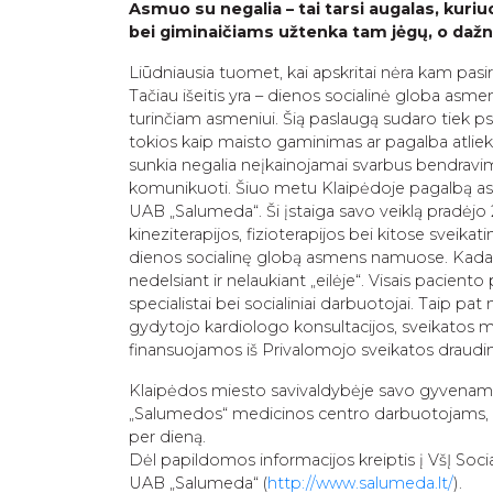
Asmuo su negalia – tai tarsi augalas, kuriu
bei giminaičiams užtenka tam jėgų, o dažnai
Liūdniausia tuomet, kai apskritai nėra kam pasir
Tačiau išeitis yra – dienos socialinė globa asm
turinčiam asmeniui. Šią paslaugą sudaro tiek psi
tokios kaip maisto gaminimas ar pagalba atli
sunkia negalia neįkainojamai svarbus bendravim
komunikuoti. Šiuo metu Klaipėdoje pagalbą asm
UAB „Salumeda“. Ši įstaiga savo veiklą pradėjo 2
kineziterapijos, fizioterapijos bei kitose sveik
dienos socialinę globą asmens namuose. Kadang
nedelsiant ir nelaukiant „eilėje“. Visais paciento
specialistai bei socialiniai darbuotojai. Taip pa
gydytojo kardiologo konsultacijos, sveikatos m
finansuojamos iš Privalomojo sveikatos draud
Klaipėdos miesto savivaldybėje savo gyvenamą
„Salumedos“ medicinos centro darbuotojams, būt
per dieną.
Dėl papildomos informacijos kreiptis į VšĮ Soci
UAB „Salumeda“ (
http://www.salumeda.lt/
).