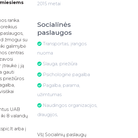
rtimiesiems
2015 metai
bos ranka.
Socialinės
oreikius
paslaugos
s paslaugos,
kad žmogui su
Transportas, įrangos
iki galimybė
nos centras
nuoma
izavosi
Slauga, priežiūra
įtraukė į ją
a gauti
Psichologinė pagalba
s priežiūros
pagalba,
Pagalba, parama,
isiškai
užimtumas
Naudingos organizacijos,
entus UAB
draugijos,
iki 8 valandų
pic.lt arba į
VšĮ Socialinių paslaugų