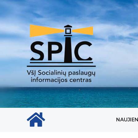
Pradinis puslapio ikona
NAUJIE