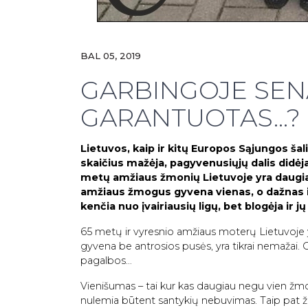
BAL 05, 2019
GARBINGOJE SEN
GARANTUOTAS…?
Lietuvos, kaip ir kitų Europos Sąjungos ša
skaičius mažėja, pagyvenusiųjų dalis didė
metų amžiaus žmonių Lietuvoje yra daugiau 
amžiaus žmogus gyvena vienas, o dažnas i
kenčia nuo įvairiausių ligų, bet blogėja ir j
65 metų ir vyresnio amžiaus moterų Lietuvoje y
gyvena be antrosios pusės, yra tikrai nemažai. O
pagalbos…
Vienišumas – tai kur kas daugiau negu vien žm
nulemia būtent santykių nebuvimas. Taip pat žmo