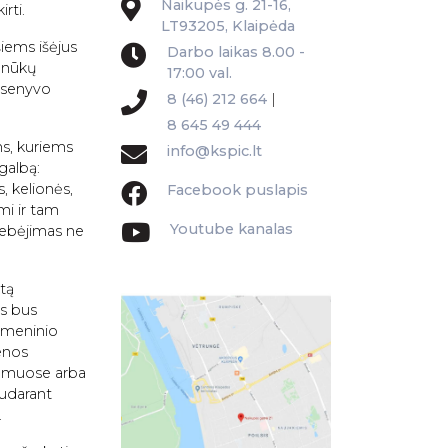
Naikupės g. 21-16,
rti.
LT93205, Klaipėda
iems išėjus
Darbo laikas 8.00 -
 anūkų
17:00 val.
i senyvo
8 (46) 212 664
|
8 645 49 444
ms, kuriems
info@kspic.lt
agalbą:
, kelionės,
Facebook puslapis
mi ir tam
Youtube kanalas
gebėjimas ne
tą
s bus
smeninio
enos
namuose arba
sudarant
.