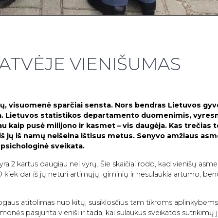
ATVĖJE VIENIŠUMAS
lių, visuomenė sparčiai sensta. Nors bendras Lietuvos gy
ja. Lietuvos statistikos departamento duomenimis, vyresn
kaip pusė milijono ir kasmet – vis daugėja. Kas trečias t
š jų iš namų neišeina ištisus metus. Senyvo amžiaus asm
ų psichologinė sveikata.
ra 2 kartus daugiau nei vyrų.
Šie skaičiai rodo, kad vienišų asme
 kiek dar iš jų neturi artimųjų, giminių ir nesulaukia artumo, be
ogaus atitolimas nuo kitų, susiklosčius tam tikroms aplinkybėm
nės pasijunta vieniši ir tada, kai sulaukus sveikatos sutrikimų 