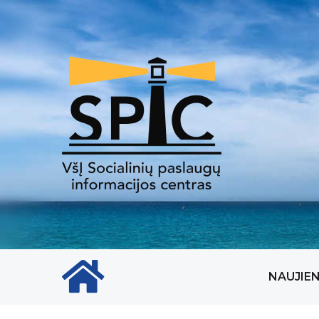
Pradinis puslapio ikona
NAUJIE