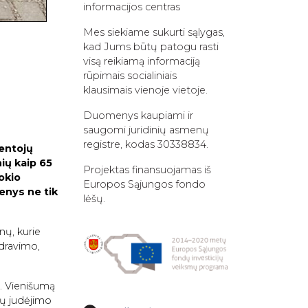
informacijos centras
Mes siekiame sukurti sąlygas,
kad Jums būtų patogu rasti
visą reikiamą informaciją
rūpimais socialiniais
klausimais vienoje vietoje.
Duomenys kaupiami ir
saugomi juridinių asmenų
registre, kodas 30338834.
ventojų
ių kaip 65
Projektas finansuojamas iš
okio
Europos Sąjungos fondo
enys ne tik
lėšų.
nų, kurie
ndravimo,
s. Vienišumą
jų judėjimo