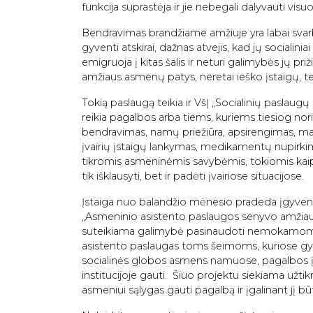
funkcija suprastėja ir jie nebegali dalyvauti vi
Bendravimas brandžiame amžiuje yra labai svarbu
gyventi atskirai, dažnas atvejis, kad jų socialin
emigruoja į kitas šalis ir neturi galimybės jų priž
amžiaus asmenų patys, neretai ieško įstaigų, t
Tokią paslaugą teikia ir VšĮ „Socialinių paslaug
reikia pagalbos arba tiems, kuriems tiesiog noris
bendravimas, namų priežiūra, apsirengimas, mais
įvairių įstaigų lankymas, medikamentų nupirkima
tikromis asmeninėmis savybėmis, tokiomis kai
tik išklausyti, bet ir padėti įvairiose situacijose.
Įstaiga nuo balandžio mėnesio pradeda įgyvend
„Asmeninio asistento paslaugos senyvo amžiau
suteikiama galimybė pasinaudoti nemokamomis
asistento paslaugas toms šeimoms, kuriose gy
socialinės globos asmens namuose, pagalbos į
institucijoje gauti. Šiuo projektu siekiama užti
asmeniui sąlygas gauti pagalbą ir įgalinant jį b