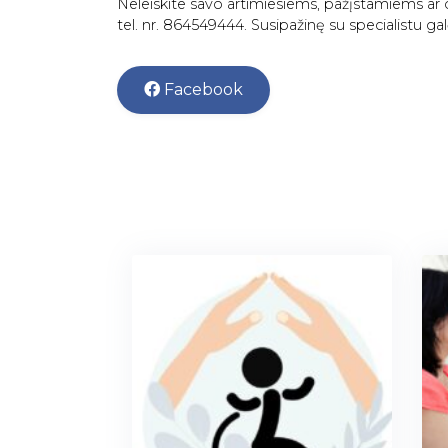
Neleiskite savo artimiesiems, pažįstamiems ar d
tel. nr. 864549444. Susipažinę su specialistu g
Facebook