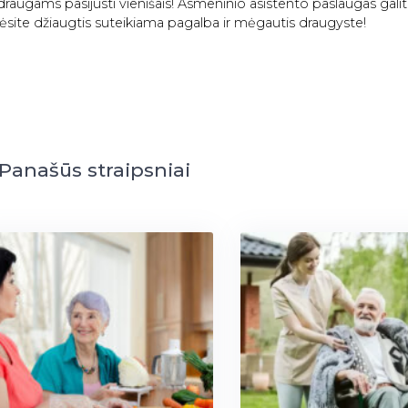
raugams pasijusti vienišais! Asmeninio asistento paslaugas galit
alėsite džiaugtis suteikiama pagalba ir mėgautis draugyste!
Panašūs straipsniai