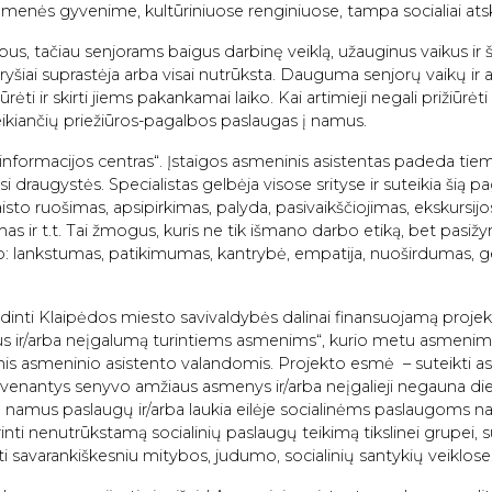
suomenės gyvenime, kultūriniuose renginiuose, tampa socialiai atski
s, tačiau senjorams baigus darbinę veiklą, užauginus vaikus ir š
iai ryšiai suprastėja arba visai nutrūksta. Dauguma senjorų vaikų ir
iūrėti ir skirti jiems pakankamai laiko. Kai artimieji negali prižiūrėt
eikiančių priežiūros-pagalbos paslaugas į namus.
ų informacijos centras“. Įstaigos asmeninis asistentas padeda tie
i draugystės. Specialistas gelbėja visose srityse ir suteikia šią p
to ruošimas, apsipirkimas, palyda, pasivaikščiojimas, ekskursijos
s ir t.t. Tai žmogus, kuris ne tik išmano darbo etiką, bet pasižy
p: lankstumas, patikimumas, kantrybė, empatija, nuoširdumas, 
inti Klaipėdos miesto savivaldybės dalinai finansuojamą projek
s ir/arba neįgalumą turintiems asmenims“, kurio metu asmenim
 asmeninio asistento valandomis. Projekto esmė – suteikti a
venantys senyvo amžiaus asmenys ir/arba neįgalieji negauna di
 namus paslaugų ir/arba laukia eilėje socialinėms paslaugoms 
krinti nenutrūkstamą socialinių paslaugų teikimą tikslinei grupei, 
ūti savarankiškesniu mitybos, judumo, socialinių santykių veiklose