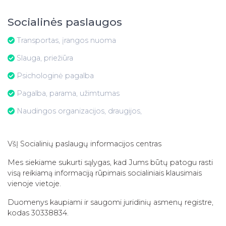
Socialinės paslaugos
Transportas, įrangos nuoma
Slauga, priežiūra
Psichologinė pagalba
Pagalba, parama, užimtumas
Naudingos organizacijos, draugijos,
VšĮ Socialinių paslaugų informacijos centras
Mes siekiame sukurti sąlygas, kad Jums būtų patogu rasti
visą reikiamą informaciją rūpimais socialiniais klausimais
vienoje vietoje.
Duomenys kaupiami ir saugomi juridinių asmenų registre,
kodas 30338834.