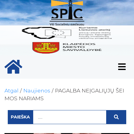
Pradinis puslapio ikona
Atgal
/
Naujienos
/
PAGALBA NEĮGALIŲJŲ ŠEI
MOS NARIAMS
PAIEŠKA